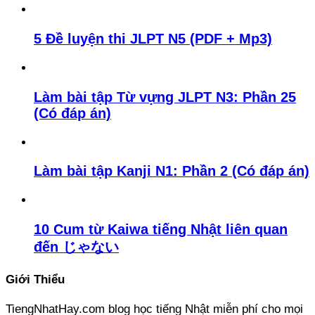
5 Đề luyện thi JLPT N5 (PDF + Mp3)
Làm bài tập Từ vựng JLPT N3: Phần 25
(Có đáp án)
Làm bài tập Kanji N1: Phần 2 (Có đáp án)
10 Cum từ Kaiwa tiếng Nhật liên quan
đến じゃない
Giới Thiểu
TiengNhatHay.com blog học tiếng Nhật miễn phí cho mọi