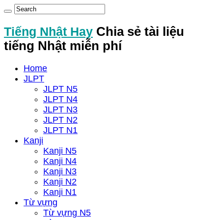
Tiếng Nhật Hay
Chia sẻ tài liệu
tiếng Nhật miễn phí
Home
JLPT
JLPT N5
JLPT N4
JLPT N3
JLPT N2
JLPT N1
Kanji
Kanji N5
Kanji N4
Kanji N3
Kanji N2
Kanji N1
Từ vựng
Từ vựng N5