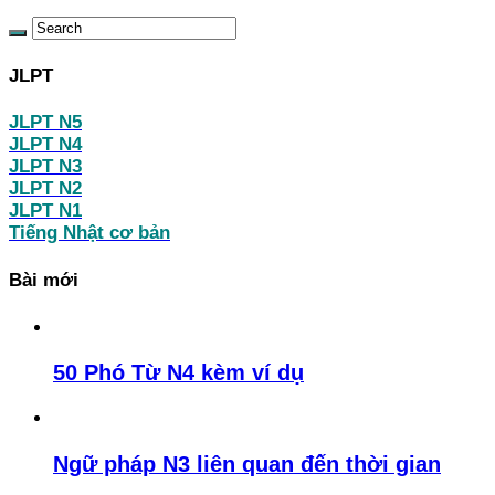
JLPT
JLPT N5
JLPT N4
JLPT N3
JLPT N2
JLPT N1
Tiếng Nhật cơ bản
Bài mới
50 Phó Từ N4 kèm ví dụ
Ngữ pháp N3 liên quan đến thời gian