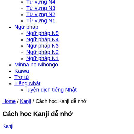
Từ vựng N4
Từ vựng N3
Từ vựng N2
Từ vựng N1
Ngữ pháp
Ngữ pháp N5
Ngữ pháp N4
Ngữ pháp N3
Ngữ pháp N2
Ngữ pháp N1
Minna no Nihongo
Kaiwa
Trợ từ
Tiếng Nhật
luyện dịch tiếng Nhật
Home
/
Kanji
/
Cách học Kanji dễ nhớ
Cách học Kanji dễ nhớ
Kanji