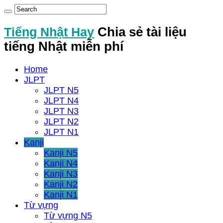
Tiếng Nhật Hay
Chia sẻ tài liệu
tiếng Nhật miễn phí
Home
JLPT
JLPT N5
JLPT N4
JLPT N3
JLPT N2
JLPT N1
Kanji
Kanji N5
Kanji N4
Kanji N3
Kanji N2
Kanji N1
Từ vựng
Từ vựng N5