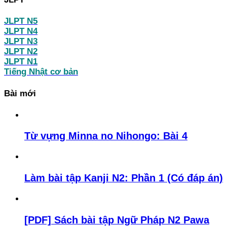
JLPT N5
JLPT N4
JLPT N3
JLPT N2
JLPT N1
Tiếng Nhật cơ bản
Bài mới
Từ vựng Minna no Nihongo: Bài 4
Làm bài tập Kanji N2: Phần 1 (Có đáp án)
[PDF] Sách bài tập Ngữ Pháp N2 Pawa