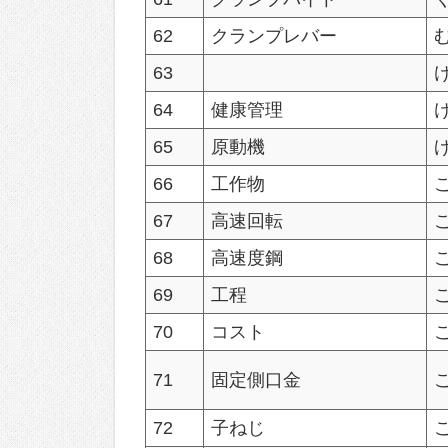
62
クランプレバー
63
64
健康管理
65
原動機
66
工作物
67
高速回転
68
高速度鋼
69
工程
70
コスト
71
固定側口金
72
子ねじ