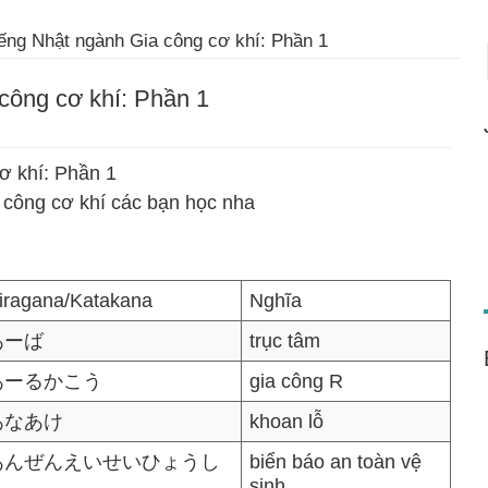
ếng Nhật ngành Gia công cơ khí: Phần 1
công cơ khí: Phần 1
ơ khí: Phần 1
 công cơ khí các bạn học nha
iragana/Katakana
Nghĩa
あーば
trục tâm
あーるかこう
gia công R
あなあけ
khoan lỗ
あんぜんえいせいひょうし
biển báo an toàn vệ
き
sinh