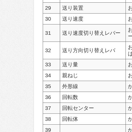
29
送り装置
30
送り速度
31
送り速度切り替えレバー
32
送り方向切り替えレバ
33
送り量
34
親ねじ
35
外形線
36
回転数
37
回転センター
38
回転体
39