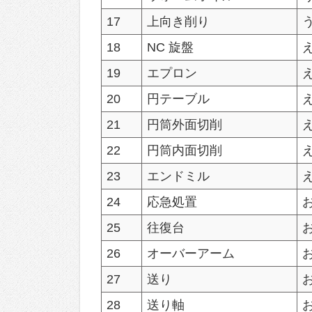
17
上向き削り
18
NC 旋盤
19
エプロン
20
円テーブル
21
円筒外面切削
22
円筒内面切削
23
エンドミル
24
応急処置
25
往復台
26
オーバーアーム
27
送り
28
送り軸