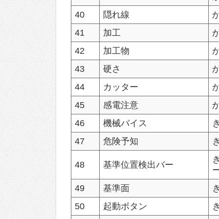
40
隠れ線
41
加工
42
加工物
43
硬さ
44
カッター
45
感電注意
46
機械バイス
47
危険予知
48
基準位置検出バー
49
基準面
50
起動ボタン