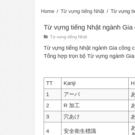
Home
/
Từ vựng tiếng Nhật
/
Từ vựng ti
Từ vựng tiếng Nhật ngành Gia 
Từ vựng tiếng Nhật
Từ vựng tiếng Nhật ngành Gia công c
Tổng hợp trọn bộ Từ vựng ngành Gia
TT
Kanji
H
1
アーバ
2
R 加工
3
穴あけ
4
安全衛生標識