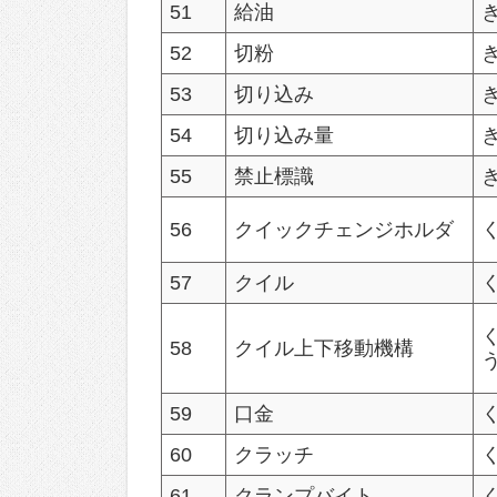
51
給油
52
切粉
53
切り込み
54
切り込み量
55
禁止標識
56
クイックチェンジホルダ
57
クイル
58
クイル上下移動機構
59
口金
60
クラッチ
61
クランプバイト