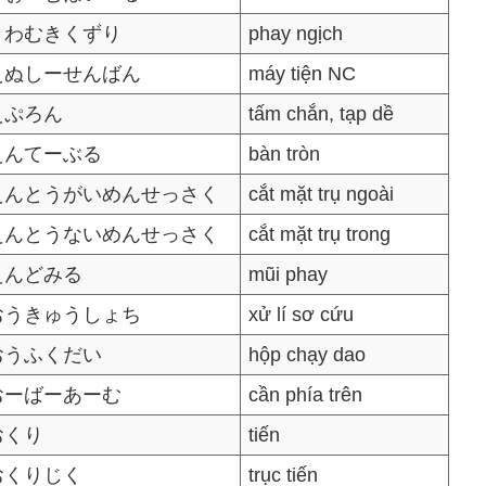
うわむきくずり
phay ngịch
えぬしーせんばん
máy tiện NC
えぷろん
tấm chắn, tạp dề
えんてーぶる
bàn tròn
えんとうがいめんせっさく
cắt mặt trụ ngoài
えんとうないめんせっさく
cắt mặt trụ trong
えんどみる
mũi phay
おうきゅうしょち
xử lí sơ cứu
おうふくだい
hộp chạy dao
おーばーあーむ
cần phía trên
おくり
tiến
おくりじく
trục tiến