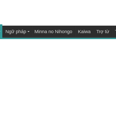
Ngữ pháp
Minna no Nihongo
Kaiwa
Trợ từ