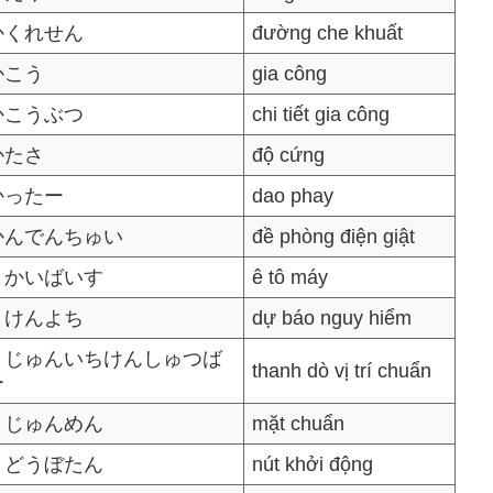
かくれせん
đường che khuất
かこう
gia công
かこうぶつ
chi tiết gia công
かたさ
độ cứng
かったー
dao phay
かんでんちゅい
đề phòng điện giật
きかいばいす
ê tô máy
きけんよち
dự báo nguy hiểm
きじゅんいちけんしゅつば
thanh dò vị trí chuẩn
ー
きじゅんめん
mặt chuẩn
きどうぼたん
nút khởi động