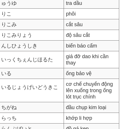
きゅうゆ
tra dầu
きりこ
phôi
きりこみ
cắt sâu
きりこみりょう
độ sâu cắt
きんしひょうしき
biển báo cấm
giá đỡ dao khi cần
くいっくちぇんじほるた
thay
くいる
ống bảo vệ
cơ chế chuyển động
くいるじょうげいどうきこ
lên xuống trong ống
う
lót trục chính
くちがね
đầu chụp kim loại
くらっち
khớp li hợp
くらんぷばいと
đồ gá kẹp