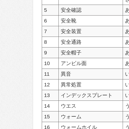
5
安全確認
6
安全靴
7
安全装置
8
安全通路
9
安全帽子
10
アンビル面
11
異音
12
異常処置
13
インデックスプレート
14
ウエス
15
ウォーム
16
ウォームホイル