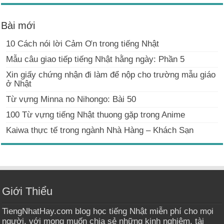
Bài mới
10 Cách nói lời Cảm Ơn trong tiếng Nhật
Mẫu câu giao tiếp tiếng Nhật hằng ngày: Phần 5
Xin giấy chứng nhận đi làm để nộp cho trường mẫu giáo
ở Nhật
Từ vựng Minna no Nihongo: Bài 50
100 Từ vựng tiếng Nhật thuong gặp trong Anime
Kaiwa thực tế trong ngành Nhà Hàng – Khách Sạn
Giới Thiểu
TiengNhatHay.com blog học tiếng Nhật miễn phí cho mọi
người, với mong muốn chia sẻ những kinh nghiệm, tài