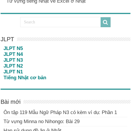
Từ vựng tiếng Nhật về Excel ở Nhật
JLPT
JLPT N5
JLPT N4
JLPT N3
JLPT N2
JLPT N1
Tiếng Nhật cơ bản
Bài mới
Ôn tập 119 Mẫu Ngữ Pháp N3 có kèm ví dụ: Phần 1
Từ vựng Minna no Nihongo: Bài 29
Hạn sử dụng đồ ăn ở Nhật