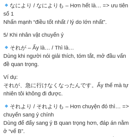
なにより / なによりも – Hơn hết là… => ưu tiên
số 1
Nhấn mạnh “điều tốt nhất / lý do lớn nhất”.
5/ Khi nhân vật chuyển ý
それが – Ấy là… / Thì là…
Dùng khi người nói giải thích, tóm tắt, mở đầu vấn
đề quan trọng.
Ví dụ:
それが、急に行けなくなったんです。Ấy thế mà tự
nhiên tôi không đi được.
それより / それよりも – Hơn chuyện đó thì… =>
chuyển sang ý chính
Dùng để đẩy sang ý B quan trọng hơn, đáp án nằm
ở “vế B”.