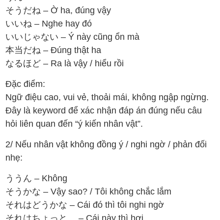
そうだね – Ờ ha, đúng vậy
いいね – Nghe hay đó
いいじゃない – Ý này cũng ổn mà
本当だね – Đúng thật ha
なるほど – Ra là vậy / hiểu rồi
Đặc điểm:
Ngữ điệu cao, vui vẻ, thoải mái, không ngập ngừng.
Đây là keyword để xác nhận đáp án đúng nếu câu
hỏi liên quan đến “ý kiến nhân vật”.
2/ Nếu nhân vật không đồng ý / nghi ngờ / phản đối
nhẹ:
ううん – Không
そうかな – Vậy sao? / Tôi không chắc lắm
それはどうかな – Cái đó thì tôi nghi ngờ
それはちょっと… – Cái này thì hơi…