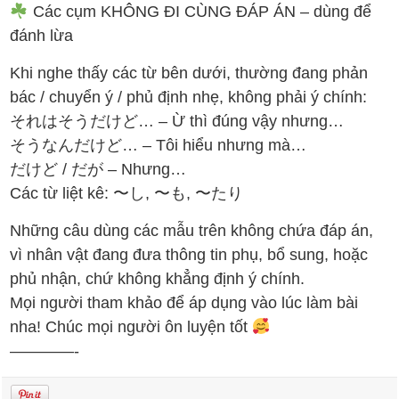
Các cụm KHÔNG ĐI CÙNG ĐÁP ÁN – dùng để
đánh lừa
Khi nghe thấy các từ bên dưới, thường đang phản
bác / chuyển ý / phủ định nhẹ, không phải ý chính:
それはそうだけど… – Ừ thì đúng vậy nhưng…
そうなんだけど… – Tôi hiểu nhưng mà…
だけど / だが – Nhưng…
Các từ liệt kê: 〜し, 〜も, 〜たり
Những câu dùng các mẫu trên không chứa đáp án,
vì nhân vật đang đưa thông tin phụ, bổ sung, hoặc
phủ nhận, chứ không khẳng định ý chính.
Mọi người tham khảo để áp dụng vào lúc làm bài
nha! Chúc mọi người ôn luyện tốt
————-