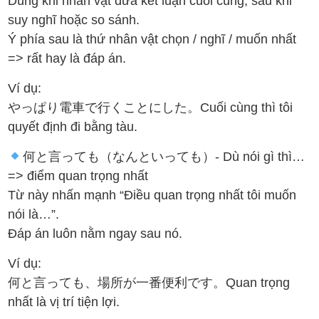
Dùng khi nhân vật đưa kết luận cuối cùng, sau khi
suy nghĩ hoặc so sánh.
Ý phía sau là thứ nhân vật chọn / nghĩ / muốn nhất
=> rất hay là đáp án.
Ví dụ:
やっぱり電車で行くことにした。Cuối cùng thì tôi
quyết định đi bằng tàu.
何と言っても（なんといっても）- Dù nói gì thì…
=> điểm quan trọng nhất
Từ này nhấn mạnh “Điều quan trọng nhất tôi muốn
nói là…”.
Đáp án luôn nằm ngay sau nó.
Ví dụ:
何と言っても、場所が一番便利です。Quan trọng
nhất là vị trí tiện lợi.