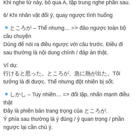
Khi nghe từ này, bỏ qua A, tập trung nghe phần sau.
6/ Khi nhân vật đổi ý, quay ngược tình huống
ところが – Thế nhưng… => đảo ngược toàn bộ
câu chuyện
Dùng để nói ra điều ngược với câu trước. Điều đi
sau thường là nội dung chính / đáp án thật.
Ví dụ:
行けると思った。ところが、急に熱が出た。Tôi
tưởng là đi được. Thế nhưng đột nhiên bị sốt.
しかし – Tuy nhiên… => đối lập, nhấn mạnh điều
thật
Đây là phiên bản trang trọng của ところが.
Ý phía sau thường là ý đúng / ý quan trọng / phần
ngược lại cần chú ý.