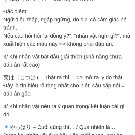
Đặc điểm:
Ngữ điệu thấp, ngập ngừng, do dự, có cảm giác né
tránh.
Nếu câu hỏi hỏi “ai đồng ý?”, “nhân vật nghĩ gì?”, mà
xuất hiện các mẫu này => không phải đáp án.
3/ Khi nhân vật bắt đầu giải thích (khả năng chứa
đáp án rất cao)
実は（じつは）- Thật ra thì… => mở ra lý do thật
Đây là tín hiệu rõ ràng nhất cho biết: câu sắp nói =
đáp án gốc.
4/ Khi nhân vật nêu ra ý quan trọng/ kết luận cái gì
đó
やっぱり – Cuối cùng thì… / Quả nhiên là…