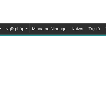
Ngữ pháp
Minna no Nihongo
Kaiwa
Trợ từ