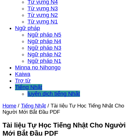
Từ vựng N4
Từ vựng N3
Từ vựng N2
Từ vựng N1
Ngữ pháp
Ngữ pháp N5
Ngữ pháp N4
Ngữ pháp N3
Ngữ pháp N2
Ngữ pháp N1
Minna no Nihongo
Kaiwa
Trợ từ
Tiếng Nhật
luyện dịch tiếng Nhật
Home
/
Tiếng Nhật
/
Tài liệu Tự Học Tiếng Nhật Cho
Người Mới Bắt Đầu PDF
Tài liệu Tự Học Tiếng Nhật Cho Người
Mới Bắt Đầu PDF