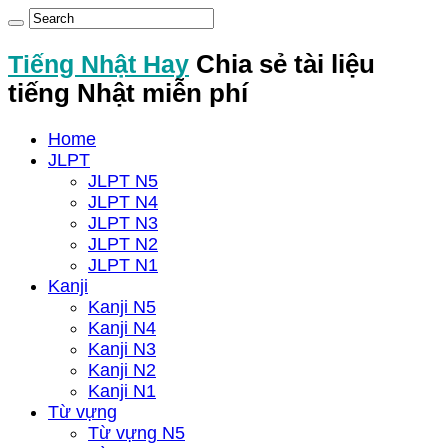
Tiếng Nhật Hay
Chia sẻ tài liệu
tiếng Nhật miễn phí
Home
JLPT
JLPT N5
JLPT N4
JLPT N3
JLPT N2
JLPT N1
Kanji
Kanji N5
Kanji N4
Kanji N3
Kanji N2
Kanji N1
Từ vựng
Từ vựng N5