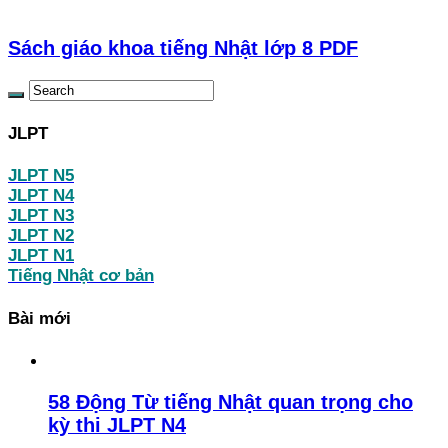
Sách giáo khoa tiếng Nhật lớp 8 PDF
JLPT
JLPT N5
JLPT N4
JLPT N3
JLPT N2
JLPT N1
Tiếng Nhật cơ bản
Bài mới
58 Động Từ tiếng Nhật quan trọng cho
kỳ thi JLPT N4