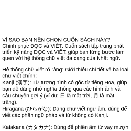
VÌ SAO BẠN NÊN CHỌN CUỐN SÁCH NÀY?
Chinh phục ĐỌC và VIẾT: Cuốn sách tập trung phát
triển kỹ năng ĐỌC và VIẾT, giúp bạn từng bước làm
quen với hệ thống chữ viết đa dạng của Nhật ngữ.
Hệ thống chữ viết rõ ràng: Giới thiệu chi tiết về ba loại
chữ viết chính:
Kanji (漢字): Từ tượng hình có gốc từ tiếng Hoa, giúp
bạn dễ dàng nhớ nghĩa thông qua các hình ảnh và
câu chuyện gợi ý (ví dụ: 日 là mặt trời, 月 là mặt
trăng).
Hiragana (ひらがな): Dạng chữ viết ngữ âm, dùng để
viết các phần ngữ pháp và từ không có Kanji.
Katakana (カタカナ): Dùng để phiên âm từ vay mượn