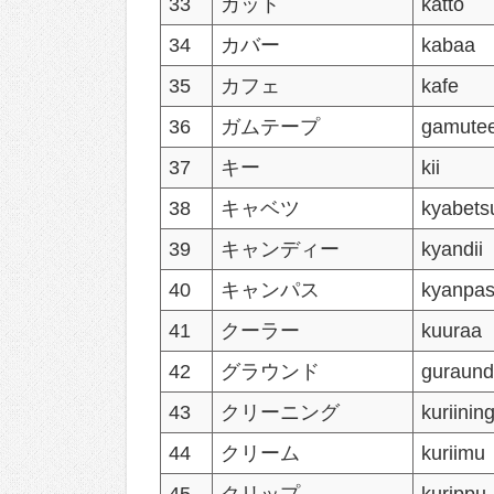
33
カット
katto
34
カバー
kabaa
35
カフェ
kafe
36
ガムテープ
gamute
37
キー
kii
38
キャベツ
kyabets
39
キャンディー
kyandii
40
キャンパス
kyanpa
41
クーラー
kuuraa
42
グラウンド
guraun
43
クリーニング
kuriinin
44
クリーム
kuriimu