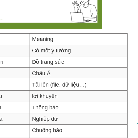
Meaning
Có một ý tưởng
ii
Đồ trang sức
Châu Á
Tải lên (file, dữ liệu…)
u
lời khuyên
u
Thông báo
a
Nghiệp dư
Chuông báo