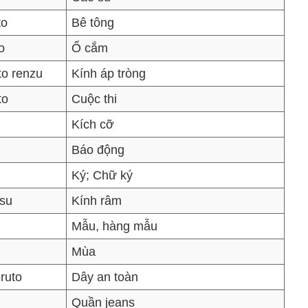
to
Bê tông
o
Ổ cắm
to renzu
Kính áp tròng
to
Cuộc thi
Kích cỡ
Báo động
Ký; Chữ ký
su
Kính râm
Mẫu, hàng mẫu
Mùa
eruto
Dây an toàn
Quần jeans