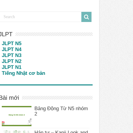
JLPT
JLPT N5
JLPT N4
JLPT N3
JLPT N2
JLPT N1
Tiếng Nhật cơ bản
Bài mới
Bảng Động Từ N5 nhóm
2
Hán tự – Kanji Look and