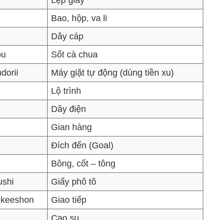
Lẹp giấy
Bao, hộp, va li
Dây cáp
pu
Sốt cà chua
dorii
Máy giặt tự động (dùng tiền xu)
Lộ trình
Dây điện
Gian hàng
Đích đến (Goal)
Bông, cốt – tông
ushi
Giấy phô tô
ikeeshon
Giao tiếp
Cao su