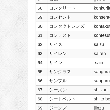
58
コンクリート
konkurii
59
コンセント
konsent
60
コンタクトレンズ
kontaku
61
コンテスト
kontesu
62
サイズ
saizu
63
サイレン
sairen
64
サイン
sain
65
サングラス
sangura
66
サンプル
sanpuru
67
シーズン
shiizun
68
シートベルト
shiito b
69
ジーンズ
jiinzu