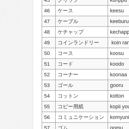
45
クリップ
kurippu
46
ケース
keesu
47
ケーブル
keeburu
48
ケチャップ
kechap
49
コインランドリー
koin ran
50
コース
koosu
51
コード
koodo
52
コーナー
koonaa
53
ゴール
gooru
54
コットン
kotton
55
コピー用紙
kopii yo
56
コミュニケーション
komyun
57
ゴム
gomu