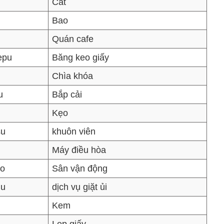
Cắt
Bao
Quán cafe
epu
Băng keo giấy
Chìa khóa
u
Bắp cải
Kẹo
su
khuôn viên
Máy điều hòa
do
Sân vận động
gu
dịch vụ giặt ủi
Kem