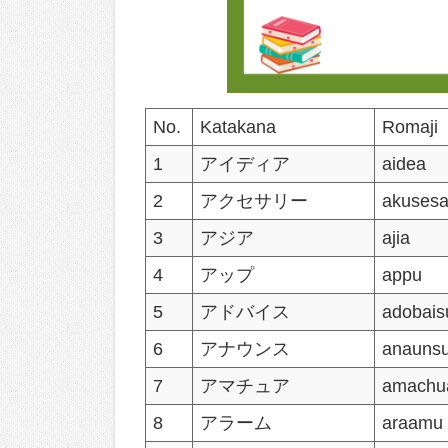
No.
Katakana
Romaji
1
アイディア
aidea
2
アクセサリー
akusesar
3
アジア
ajia
4
アップ
appu
5
アドバイス
adobais
6
アナウンス
anauns
7
アマチュア
amachu
8
アラーム
araamu