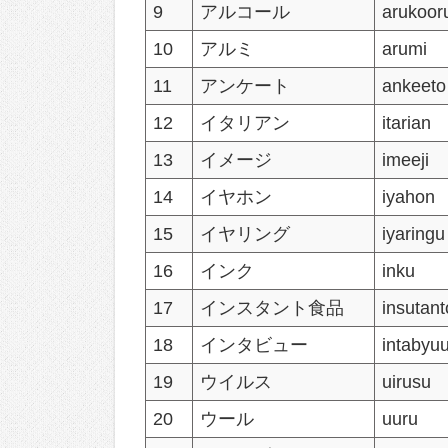
9
アルコール
arukoor
10
アルミ
arumi
11
アンケート
ankeeto
12
イタリアン
itarian
13
イメージ
imeeji
14
イヤホン
iyahon
15
イヤリング
iyaringu
16
インク
inku
17
インスタント食品
insutan
18
インタビュー
intabyu
19
ウイルス
uirusu
20
ウール
uuru