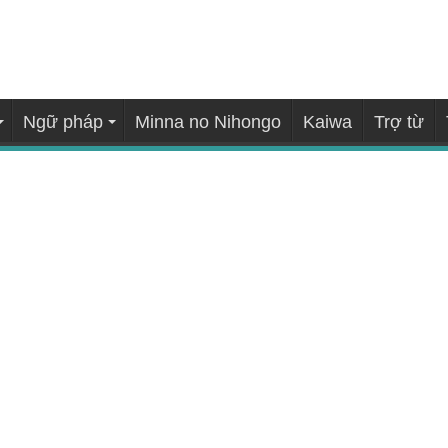
Ngữ pháp
Minna no Nihongo
Kaiwa
Trợ từ