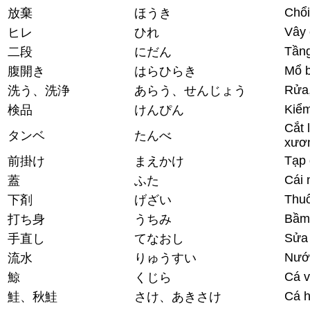
Chổi
放棄
ほうき
Vây 
ヒレ
ひれ
Tầng
二段
にだん
Mổ 
腹開き
はらひらき
Rửa
洗う、洗浄
あらう、せんじょう
Kiểm
検品
けんぴん
Cắt 
タンベ
たんべ
xươn
Tạp
前掛け
まえかけ
Cái 
蓋
ふた
Thuố
下剤
げざい
Bầm
打ち身
うちみ
Sửa 
手直し
てなおし
Nướ
流水
りゅうすい
Cá v
鯨
くじら
Cá h
鮭、秋鮭
さけ、あきさけ