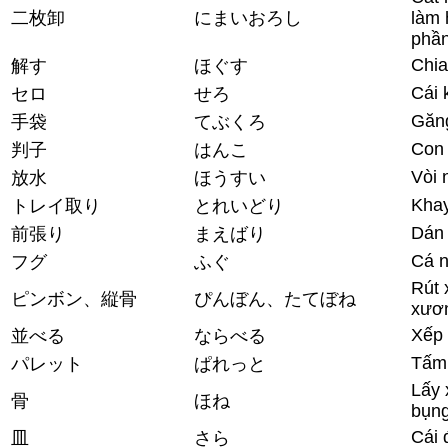
二枚卸
にまいおろし
làm 
phầ
Chia
解す
ほぐす
Cái 
セロ
せろ
Găng
手袋
てぶくろ
Con
判子
はんこ
Vòi 
放水
ほうすい
Khay
トレイ取り
とれいどり
Dán
前張り
まえばり
Cá 
フグ
ふぐ
Rút 
ピンボン、縦骨
ぴんぼん、たてぼね
xươn
Xếp 
並べる
ならべる
Tấm
パレット
ぱれっと
Lấy 
骨
ほね
bụng
Cái 
皿
さら