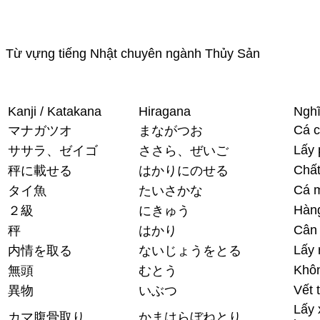
Từ vựng tiếng Nhật chuyên ngành Thủy Sản
Kanji / Katakana
Hiragana
Nghĩ
Cá 
マナガツオ
まながつお
Lấy 
ササラ、ゼイゴ
ささら、ぜいご
Chất
秤に載せる
はかりにのせる
Cá m
タイ魚
たいさかな
Hàng
２級
にきゅう
Cân
秤
はかり
Lấy 
内情を取る
ないじょうをとる
Khô
無頭
むとう
Vết t
異物
いぶつ
Lấy 
カマ腹骨取り
かまはらぼねとり