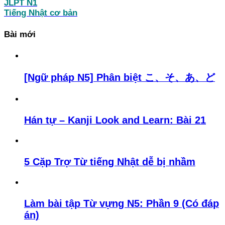
JLPT N1
Tiếng Nhật cơ bản
Bài mới
[Ngữ pháp N5] Phân biệt こ、そ、あ、ど
Hán tự – Kanji Look and Learn: Bài 21
5 Cặp Trợ Từ tiếng Nhật dễ bị nhầm
Làm bài tập Từ vựng N5: Phần 9 (Có đáp
án)