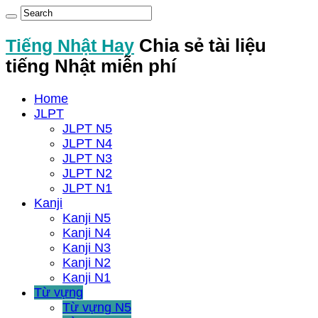
Tiếng Nhật Hay
Chia sẻ tài liệu
tiếng Nhật miễn phí
Home
JLPT
JLPT N5
JLPT N4
JLPT N3
JLPT N2
JLPT N1
Kanji
Kanji N5
Kanji N4
Kanji N3
Kanji N2
Kanji N1
Từ vựng
Từ vựng N5