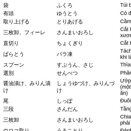
Túi 
袋
ふくろ
Có 
有頭
ゆうとう
Cầm 
取り上げる
とりあげる
Cắt 
三枚卸、フィーレ
さんまいおろし
xươn
Cắt 
直切り
ちょくぎり
Tách
ばらとう
バラ凍
khi 
Thìa
スプーン
すぷうん、さじ
Phân
選別
せんべつ
Ướp 
醤油漬け、みりん漬
しょうゆづけ、みりんづ
(một
け
け
ăn)
Đuôi
尾
しっぽ
Tầng
三段
さんだん
Chia 
三枚卸
さんまいおろし
phải
Đán
ウロコ取り
うろことり