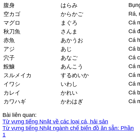
Bụn
腹身
はらみ
Rá, 
空カゴ
からかご
Cá 
マグロ
まぐろ
Cá 
秋刀魚
さんま
Cá 
赤魚
あかうお
Cá 
アジ
あじ
Cá c
穴子
あなご
Cá 
鮟鱇
あんこう
Cá 
スルメイカ
するめいか
Cá 
イワシ
いわし
Cá 
カレイ
かれい
Cá 
カワハギ
かわはぎ
Bài liên quan:
Từ vựng tiếng Nnật về các loại cá, hải sản
Từ vựng tiếng Nhật ngành chế biến đồ ăn sẵn: Phần
1