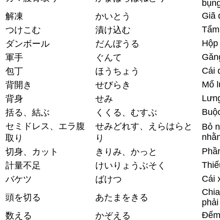
bụng
Giã 
解凍
かいとう
Tẩm
つけこむ
漬け込む
Hộp 
ダンボール
だんぼうる
Găng
軍手
ぐんて
Cái 
包丁
ほうちょう
Mổ l
背開き
せびらき
Lưn
背身
せみ
Buộc
括る、結ぶ
くくる、むすぶ
セミドレス、エラ腹
せみどれす、えらはらと
Bỏ n
nhằn
取り
り
Phần
切身、カット
きりみ、かっと
Thiế
計量不足
けいりょうぶそく
Cái 
バケツ
ばけつ
Chia
頭を切る
あたまをきる
phải
Đế
数える
かぞえる