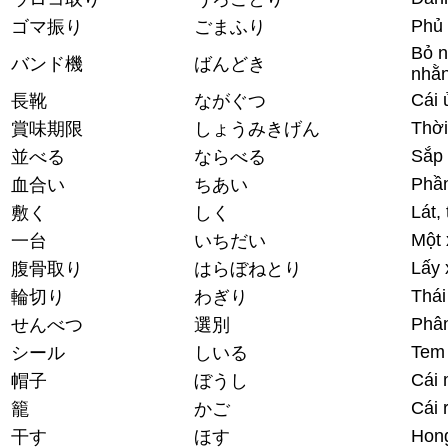
Phủ 
ゴマ振り
ごまふり
Bỏ n
バンド機
ばんどき
nhằn
Cái 
長靴
ながぐつ
Thời
賞味期限
しょうみきげん
Sắp
並べる
ならべる
Phần
血合い
ちあい
Lát, 
敷く
しく
Một 
一台
いちだい
Lấy 
腹骨取り
はらぼねとり
Thái 
輪切り
わぎり
Phân
せんべつ
選別
Tem
シール
しいる
Cái
帽子
ぼうし
Cái 
籠
かご
Hong
干す
ほす