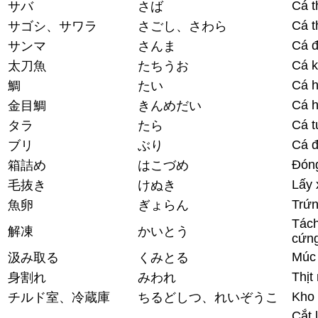
Cá t
サバ
さば
Cá t
サゴシ、サワラ
さごし、さわら
Cá 
サンマ
さんま
Cá 
太刀魚
たちうお
Cá 
鯛
たい
Cá 
金目鯛
きんめだい
Cá t
タラ
たら
Cá đ
ブリ
ぶり
Đón
箱詰め
はこづめ
Lấy 
毛抜き
けぬき
Trứn
魚卵
ぎょらん
Tách
解凍
かいとう
cứn
Múc 
汲み取る
くみとる
Thịt
身割れ
みわれ
Kho 
チルド室、冷蔵庫
ちるどしつ、れいぞうこ
Cắt 