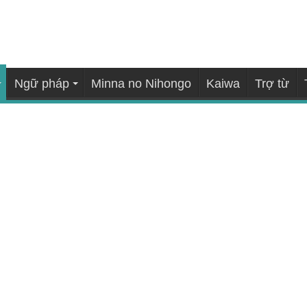
Ngữ pháp
Minna no Nihongo
Kaiwa
Trợ từ