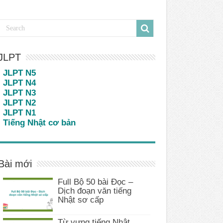
JLPT
JLPT N5
JLPT N4
JLPT N3
JLPT N2
JLPT N1
Tiếng Nhật cơ bản
Bài mới
Full Bộ 50 bài Đọc –
Dịch đoạn văn tiếng
Nhật sơ cấp
Từ vựng tiếng Nhật