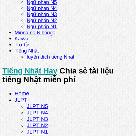
Ngữ pháp N5
Ngữ pháp N4
Ngữ pháp N3
Ngữ pháp N2
Ngữ pháp N1
Minna no Nihongo
Kaiwa
Trợ từ
Tiếng Nhật
luyện dịch tiếng Nhật
Tiếng Nhật Hay
Chia sẻ tài liệu
tiếng Nhật miễn phí
Home
JLPT
JLPT N5
JLPT N4
JLPT N3
JLPT N2
JLPT N1