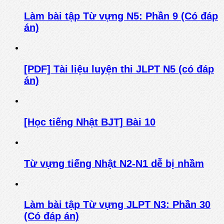
Làm bài tập Từ vựng N5: Phần 9 (Có đáp
án)
[PDF] Tài liệu luyện thi JLPT N5 (có đáp
án)
[Học tiếng Nhật BJT] Bài 10
Từ vựng tiếng Nhật N2-N1 dễ bị nhầm
Làm bài tập Từ vựng JLPT N3: Phần 30
(Có đáp án)