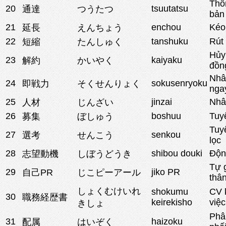
Thôn
20
tsuutatsu
通達
つうたつ
bản
21
enchou
Kéo 
延長
えんちょう
22
tanshuku
Rút
短縮
たんしゅく
Hủy
23
kaiyaku
解約
かいやく
đồn
Nhâ
24
sokusenryoku
即戦力
そくせんりょく
nga
25
jinzai
Nhâ
人材
じんざい
26
boshuu
Tuy
募集
ぼしゅう
Tuy
27
senkou
選考
せんこう
lọc
28
shibou douki
Độn
志望動機
しぼうどうき
Tự g
29
jiko PR
自己PR
じこピーアール
thâ
しょくむけいれ
shokumu
CV 
30
職務経歴書
keirekisho
việc
きしょ
Phâ
31
haizoku
配属
はいぞく