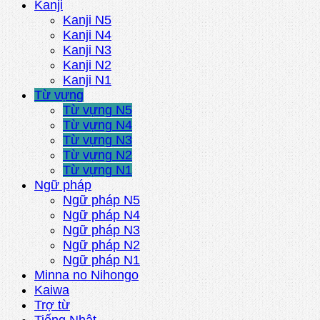
Kanji
Kanji N5
Kanji N4
Kanji N3
Kanji N2
Kanji N1
Từ vựng
Từ vựng N5
Từ vựng N4
Từ vựng N3
Từ vựng N2
Từ vựng N1
Ngữ pháp
Ngữ pháp N5
Ngữ pháp N4
Ngữ pháp N3
Ngữ pháp N2
Ngữ pháp N1
Minna no Nihongo
Kaiwa
Trợ từ