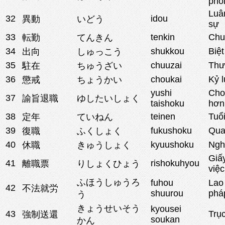
phố
Luâ
32
idou
異動
いどう
sự
33
tenkin
Chu
転勤
てんきん
34
shukkou
Biệt
出向
しゅっこう
35
chuuzai
Thư
駐在
ちゅうざい
36
choukai
Kỷ l
懲戒
ちょうかい
yushi
Cho 
37
諭旨退職
ゆしたいしょく
taishoku
hơn 
38
teinen
Tuổ
定年
ていねん
39
fukushoku
Quay
復職
ふくしょく
40
kyuushoku
Nghỉ
休職
きゅうしょく
Giấ
41
rishokuhyou
離職票
りしょくひょう
việc
ふほうしゅうろ
fuhou
Lao
42
不法就労
shuurou
phá
う
きょうせいそう
kyousei
43
Trụ
強制送還
soukan
かん