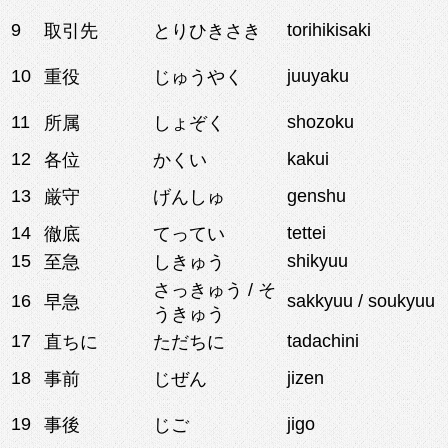
9
torihikisaki
取引先
とりひきさき
10
juuyaku
重役
じゅうやく
11
shozoku
所属
しょぞく
12
kakui
各位
かくい
13
genshu
厳守
げんしゅ
14
tettei
徹底
てってい
15
shikyuu
至急
しきゅう
さっきゅう / そ
16
sakkyuu / soukyuu
早急
うきゅう
17
tadachini
直ちに
ただちに
18
jizen
事前
じぜん
19
jigo
事後
じご