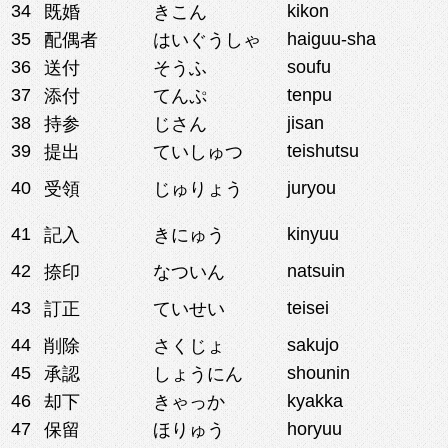
34
kikon
既婚
きこん
35
haiguu-sha
配偶者
はいぐうしゃ
36
soufu
送付
そうふ
37
tenpu
添付
てんぷ
38
jisan
持参
じさん
39
teishutsu
提出
ていしゅつ
40
juryou
受領
じゅりょう
41
kinyuu
記入
きにゅう
42
natsuin
捺印
なついん
43
teisei
訂正
ていせい
44
sakujo
削除
さくじょ
45
shounin
承認
しょうにん
46
kyakka
却下
きゃっか
47
horyuu
保留
ほりゅう