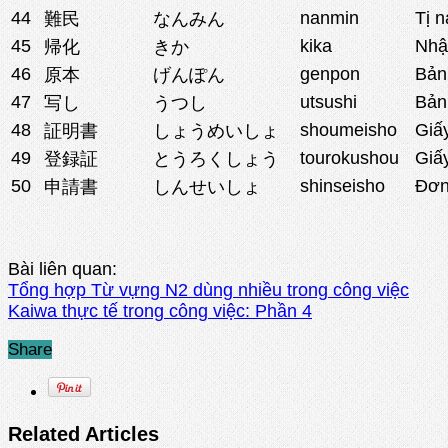
44
nanmin
Tị 
難民
なんみん
45
kika
Nhậ
帰化
きか
46
genpon
Bản
原本
げんぽん
47
utsushi
Bản
写し
うつし
48
shoumeisho
Giấ
証明書
しょうめいしょ
49
tourokushou
Giấ
登録証
とうろくしょう
50
shinseisho
Đơn
申請書
しんせいしょ
Bài liên quan:
Tổng hợp Từ vựng N2 dùng nhiều trong công việc
Kaiwa thực tế trong công việc: Phần 4
Share
Related Articles