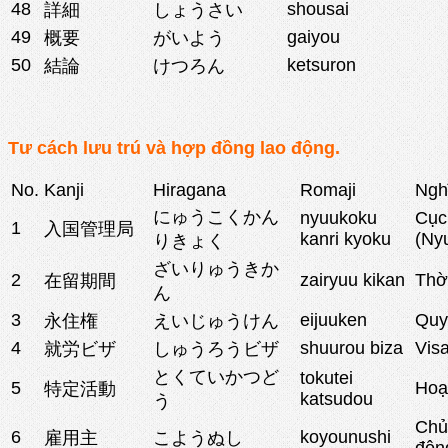
48
shousai
詳細
しょうさい
49
gaiyou
概要
がいよう
50
ketsuron
結論
けつろん
Tư cách lưu trú và hợp đồng lao động.
No.
Kanji
Hiragana
Romaji
Ngh
にゅうこくかん
nyuukoku
Cục
1
入国管理局
kanri kyoku
(Ny
りきょく
ざいりゅうきか
2
zairyuu kikan
Thời
在留期間
ん
3
eijuuken
Quy
永住権
えいじゅうけん
4
shuurou biza
Vis
就労ビザ
しゅうろうビザ
とくていかつど
tokutei
5
Hoạ
特定活動
katsudou
う
Chủ
6
koyounushi
雇用主
こようぬし
độn