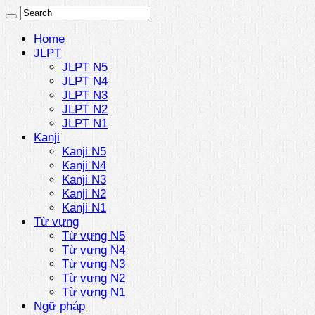
Home
JLPT
JLPT N5
JLPT N4
JLPT N3
JLPT N2
JLPT N1
Kanji
Kanji N5
Kanji N4
Kanji N3
Kanji N2
Kanji N1
Từ vựng
Từ vựng N5
Từ vựng N4
Từ vựng N3
Từ vựng N2
Từ vựng N1
Ngữ pháp