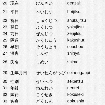
20
genzai
現在
げんざい
21
heijitsu
平日
へいじつ
22
shukujitsu
祝日
しゅくじつ
23
yokujitsu
翌日
よくじつ
24
zenjitsu
前日
ぜんじつ
25
kakushuu
隔週
かくしゅう
26
souchou
早朝
そうちょう
27
shinya
深夜
しんや
28
shimei
氏名
しめい
29
seinengappi
生年月日
せいねんがっぴ
30
seibetsu
性別
せいべつ
31
nenrei
年齢
ねんれい
32
kokuseki
国籍
こくせき
33
dokushin
独身
どくしん