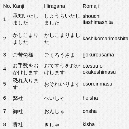
No.
Kanji
Hiragana
Romaji
承知いたし
しょうちいたし
shouchi
1
itashimashita
ました
ました
かしこまり
かしこまりまし
2
kashikomarimashita
ました
た
3
gokurousama
ご苦労様
ごくろうさま
お手数をお
おてすうをおか
otesuu o
4
okakeshimasu
かけします
けします
恐れ入りま
5
osoreirimasu
おそれいります
す
6
heisha
弊社
へいしゃ
7
onsha
御社
おんしゃ
8
kisha
貴社
きしゃ