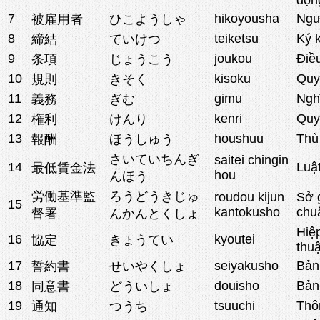
7
hikoyousha
Ngư
被雇用者
ひこようしゃ
8
teiketsu
Ký 
締結
ていけつ
9
joukou
Điề
条項
じょうこう
10
kisoku
Quy
規則
きそく
11
gimu
Ngh
義務
ぎむ
12
kenri
Quy
権利
けんり
13
houshuu
Thù 
報酬
ほうしゅう
さいていちんぎ
saitei chingin
14
Luật
最低賃金法
hou
んほう
労働基準監
ろうどうきじゅ
roudou kijun
Sở g
15
kantokusho
chu
督署
んかんとくしょ
Hiệp
16
kyoutei
協定
きょうてい
thu
17
seiyakusho
Bản
誓約書
せいやくしょ
18
douisho
Bản
同意書
どういしょ
19
tsuuchi
Thô
通知
つうち