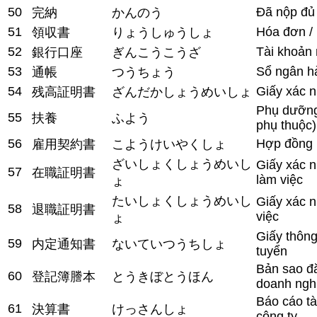
50
Đã nộp đủ
完納
かんのう
51
Hóa đơn / 
領収書
りょうしゅうしょ
52
Tài khoản
銀行口座
ぎんこうこうざ
53
Sổ ngân h
通帳
つうちょう
54
Giấy xác 
残高証明書
ざんだかしょうめいしょ
Phụ dưỡng
55
扶養
ふよう
phụ thuộc)
56
Hợp đồng 
雇用契約書
こようけいやくしょ
ざいしょくしょうめいし
Giấy xác 
57
在職証明書
làm việc
ょ
たいしょくしょうめいし
Giấy xác n
58
退職証明書
việc
ょ
Giấy thông
59
内定通知書
ないていつうちしょ
tuyển
Bản sao đ
60
登記簿謄本
とうきぼとうほん
doanh ngh
Báo cáo tà
61
決算書
けっさんしょ
công ty