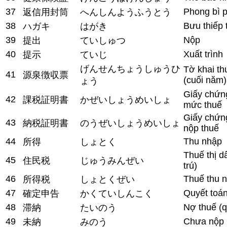
37
Phong bì p
返信用封筒
へんしんようふうとう
38
Bưu thiếp 
ハガキ
はがき
39
Nộp
提出
ていしゅつ
40
Xuất trình
提示
ていじ
げんせんちょうしゅうひ
Tờ khai th
41
源泉徴収票
(cuối năm)
ょう
Giấy chứn
42
課税証明書
かぜいしょうめいしょ
mức thuế
Giấy chứn
43
納税証明書
のうぜいしょうめいしょ
nộp thuế
44
Thu nhập
所得
しょとく
Thuế thị d
45
住民税
じゅうみんぜい
trú)
46
Thuế thu 
所得税
しょとくぜい
47
Quyết toán
確定申告
かくていしんこく
48
Nợ thuế (
滞納
たいのう
49
Chưa nộp
未納
みのう