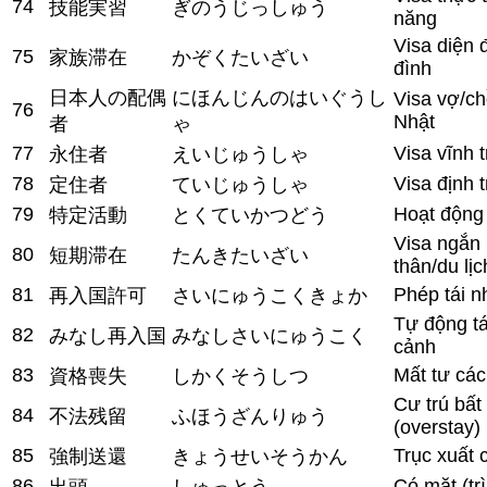
74
技能実習
ぎのうじっしゅう
năng
Visa diện 
75
家族滞在
かぞくたいざい
đình
日本人の配偶
にほんじんのはいぐうし
Visa vợ/c
76
Nhật
者
ゃ
77
Visa vĩnh t
永住者
えいじゅうしゃ
78
Visa định t
定住者
ていじゅうしゃ
79
Hoạt động 
特定活動
とくていかつどう
Visa ngắn
80
短期滞在
たんきたいざい
thân/du lịc
81
Phép tái 
再入国許可
さいにゅうこくきょか
Tự động tá
82
みなし再入国
みなしさいにゅうこく
cảnh
83
Mất tư các
資格喪失
しかくそうしつ
Cư trú bất
84
不法残留
ふほうざんりゅう
(overstay)
85
Trục xuất
強制送還
きょうせいそうかん
86
Có mặt (tr
出頭
しゅっとう