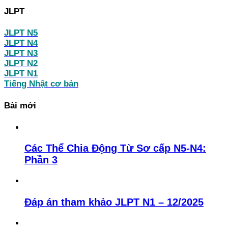
JLPT
JLPT N5
JLPT N4
JLPT N3
JLPT N2
JLPT N1
Tiếng Nhật cơ bản
Bài mới
Các Thể Chia Động Từ Sơ cấp N5-N4:
Phần 3
Đáp án tham khảo JLPT N1 – 12/2025