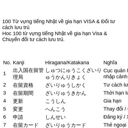
100 Từ vựng tiếng Nhật về gia hạn VISA & Đổi tư
cách lưu trú
Hoc 100 từ vựng tiếng Nhật về gia hạn Visa &
Chuyển đổi tư cách lưu trú.
No.
Kanji
Hiragana/Katakana
Nghĩa
出入国在留管
しゅつにゅうこくざいり
Cục quản l
1
nhập cảnh
理局
ゅうかんりきょく
2
Tư cách lư
在留資格
ざいりゅうしかく
3
Thời hạn l
在留期間
ざいりゅうきかん
4
Gia hạn
更新
こうしん
5
Thay đổi /
変更
へんこう
6
Đăng ký / 
申請
しんせい
7
Thẻ ngoại 
在留カード
ざいりゅうカード