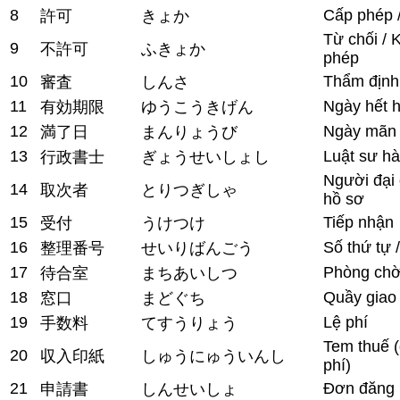
8
Cấp phép 
許可
きょか
Từ chối / 
9
不許可
ふきょか
phép
10
Thẩm định 
審査
しんさ
11
Ngày hết 
有効期限
ゆうこうきげん
12
Ngày mãn
満了日
まんりょうび
13
Luật sư h
行政書士
ぎょうせいしょし
Người đại 
14
取次者
とりつぎしゃ
hồ sơ
15
Tiếp nhận
受付
うけつけ
16
Số thứ tự 
整理番号
せいりばんごう
17
Phòng ch
待合室
まちあいしつ
18
Quầy giao 
窓口
まどぐち
19
Lệ phí
手数料
てすうりょう
Tem thuế (
20
収入印紙
しゅうにゅういんし
phí)
21
Đơn đăng 
申請書
しんせいしょ