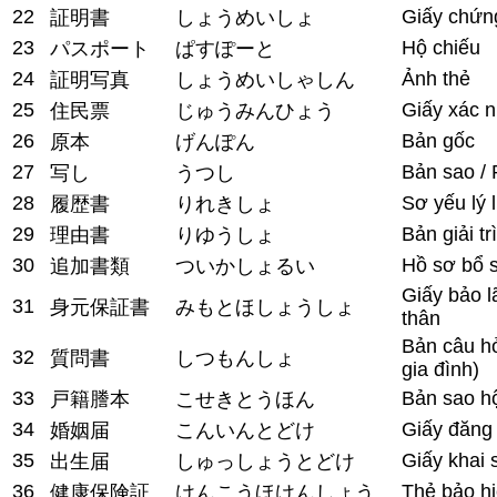
22
Giấy chứn
証明書
しょうめいしょ
23
Hộ chiếu
パスポート
ぱすぽーと
24
Ảnh thẻ
証明写真
しょうめいしゃしん
25
Giấy xác n
住民票
じゅうみんひょう
26
Bản gốc
原本
げんぽん
27
Bản sao / 
写し
うつし
28
Sơ yếu lý 
履歴書
りれきしょ
29
Bản giải tr
理由書
りゆうしょ
30
Hồ sơ bổ 
追加書類
ついかしょるい
Giấy bảo 
31
身元保証書
みもとほしょうしょ
thân
Bản câu hỏ
32
質問書
しつもんしょ
gia đình)
33
Bản sao hộ
戸籍謄本
こせきとうほん
34
Giấy đăng 
婚姻届
こんいんとどけ
35
Giấy khai 
出生届
しゅっしょうとどけ
36
Thẻ bảo hi
健康保険証
けんこうほけんしょう