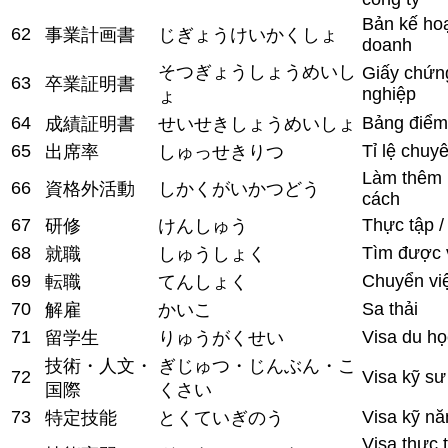
Bản kế ho
62
事業計画書
じぎょうけいかくしょ
doanh
そつぎょうしょうめいし
Giấy chứng
63
卒業証明書
nghiệp
ょ
64
Bảng điểm
成績証明書
せいせきしょうめいしょ
65
Tỉ lệ chuy
出席率
しゅっせきりつ
Làm thêm 
66
資格外活動
しかくがいかつどう
cách
67
Thực tập /
研修
けんしゅう
68
Tìm được 
就職
しゅうしょく
69
Chuyển vi
転職
てんしょく
70
Sa thải
解雇
かいこ
71
Visa du họ
留学生
りゅうがくせい
技術・人文・
ぎじゅつ・じんぶん・こ
72
Visa kỹ sư
国際
くさい
73
Visa kỹ nă
特定技能
とくていぎのう
Visa thực 