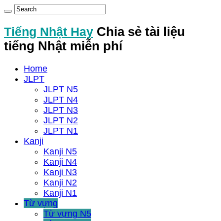
Tiếng Nhật Hay
Chia sẻ tài liệu
tiếng Nhật miễn phí
Home
JLPT
JLPT N5
JLPT N4
JLPT N3
JLPT N2
JLPT N1
Kanji
Kanji N5
Kanji N4
Kanji N3
Kanji N2
Kanji N1
Từ vựng
Từ vựng N5