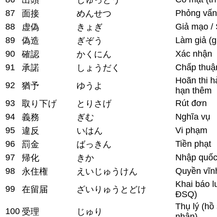
87
Phỏng vấn
面接
めんせつ
88
Giả mạo / 
虚偽
きょぎ
89
Làm giả (g
偽造
ぎぞう
90
Xác nhận
確認
かくにん
91
Chấp thuậ
承諾
しょうだく
Hoãn thi h
92
猶予
ゆうよ
hạn thêm
93
Rút đơn
取り下げ
とりさげ
94
Nghĩa vụ
義務
ぎむ
95
Vi phạm
違反
いはん
96
Tiền phạt
罰金
ばっきん
97
Nhập quốc 
帰化
きか
98
Quyền vĩnh
永住権
えいじゅうけん
Khai báo lư
99
在留届
ざいりゅうとどけ
ĐSQ)
Thụ lý (hồ
100
受理
じゅり
nhận)