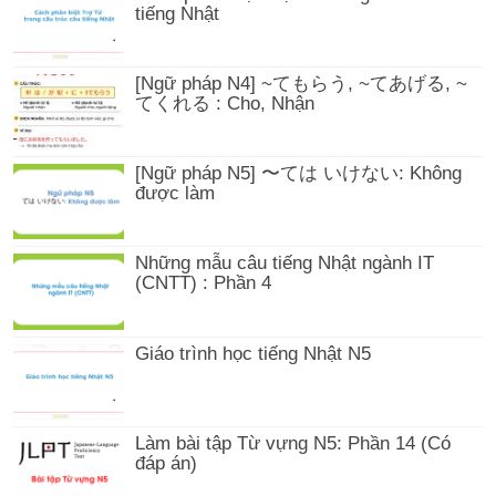
tiếng Nhật
[Ngữ pháp N4] ~てもらう, ~てあげる, ~
てくれる : Cho, Nhận
[Ngữ pháp N5] 〜ては いけない: Không
được làm
Những mẫu câu tiếng Nhật ngành IT
(CNTT) : Phần 4
Giáo trình học tiếng Nhật N5
Làm bài tập Từ vựng N5: Phần 14 (Có
đáp án)