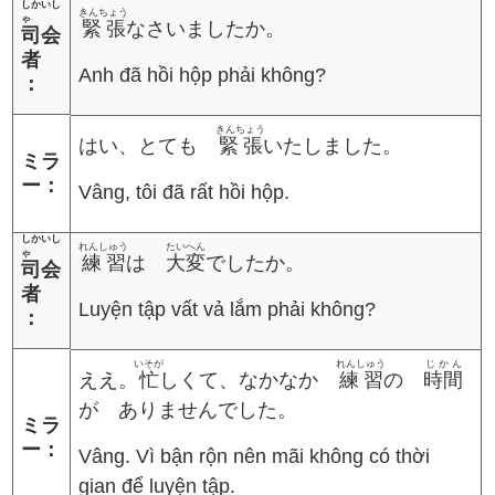
しかいし
きんちょう
ゃ
緊張
なさいましたか。
司会
者
Anh đã hồi hộp phải không?
：
きんちょう
はい、とても
緊張
いたしました。
ミラ
ー：
Vâng, tôi đã rất hồi hộp.
しかいし
れんしゅう
たいへん
ゃ
練習
は
大変
でしたか。
司会
者
Luyện tập vất vả lắm phải không?
：
いそが
れんしゅう
じかん
ええ。
忙
しくて、なかなか
練習
の
時間
が ありませんでした。
ミラ
ー：
Vâng. Vì bận rộn nên mãi không có thời
gian để luyện tập.