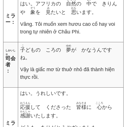
はい。アフリカの
自然
の
中
で きりん
ぞう
み
おも
や
象
を
見
たいと
思
います。
ミラ
ー：
Vâng. Tôi muốn xem hươu cao cổ hay voi
trong tự nhiên ở Châu Phi.
こ
ゆめ
子
どもの ころの
夢
が かなうんです
しかいし
ゃ
ね。
司会
者
Vậy là giấc mơ từ thuở nhỏ đã thành hiện
：
thực rồi.
はい。うれしいです。
おうえん
みなさま
こころ
応援
して くださった
皆様
に
心
から
かんしゃ
感謝
いたします。
ミラ