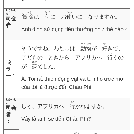
しかいし
しょうきん
なに
つか
ゃ
賞金
は
何
に お
使
いに なりますか。
司会
者
Anh định sử dụng tiền thưởng như thế nào?
：
どうぶつ
す
そうですね。わたしは
動物
が
好
きで、
こ
い
子
どもの ときから アフリカへ
行
くの
ミ
ゆめ
が
夢
でした。
ラ
ー：
À. Tôi rất thích động vật và từ nhỏ ước mơ
của tôi là được đến Châu Phi.
しかいし
い
ゃ
じゃ、アフリカへ
行
かれますか。
司会
者
Vậy là anh sẽ đến Châu Phi?
：
しぜん
なか