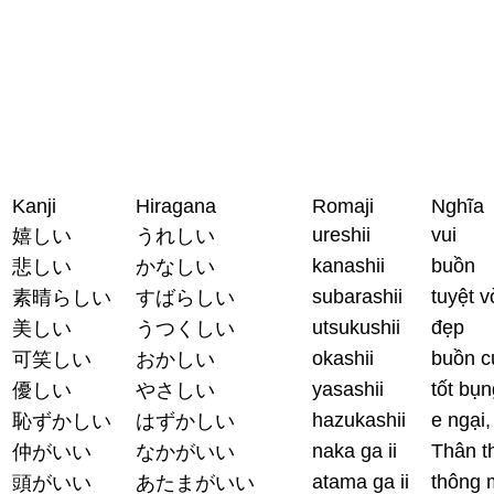
Kanji
Hiragana
Romaji
Nghĩa
ureshii
vui
嬉しい
うれしい
kanashii
buồn
悲しい
かなしい
subarashii
tuyệt v
素晴らしい
すばらしい
utsukushii
đẹp
美しい
うつくしい
okashii
buồn c
可笑しい
おかしい
yasashii
tốt bụn
優しい
やさしい
hazukashii
e ngại,
恥ずかしい
はずかしい
naka ga ii
Thân th
仲がいい
なかがいい
atama ga ii
thông 
頭がいい
あたまがいい