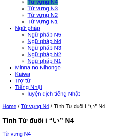
Từ vựng N4
Từ vựng N3
Từ vựng N2
Từ vựng N1
Ngữ pháp
Ngữ pháp N5
Ngữ pháp N4
Ngữ pháp N3
Ngữ pháp N2
Ngữ pháp N1
Minna no Nihongo
Kaiwa
Trợ từ
Tiếng Nhật
luyện dịch tiếng Nhật
Home
/
Từ vựng N4
/
Tính Từ đuôi i “い” N4
Tính Từ đuôi i “い” N4
Từ vựng N4