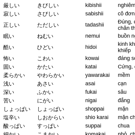
kibishii
nghiêm
厳しい
きびしい
sabishii
cô đơn
寂しい
さびしい
Đúng, 
tadashii
正しい
ただしい
chân t
nemui
buồn n
眠い
ねむい
kinh k
hidoi
酷い
ひどい
khiếp
kowai
đáng s
怖い
こわい
katai
Cứng, 
固い
かたい
yawarakai
mềm
柔らかい
やわらかい
asai
cạn
浅い
あさい
fukai
sâu
深い
ふかい
nigai
đắng
苦い
にがい
shoppai
mặn
しょっぱい
しょっぱい
shio karai
mặn ch
塩辛い
しおからい
suppai
chua
酸っぱい
すっぱい
komakai
nhỏ, chi
細かい
こまかい