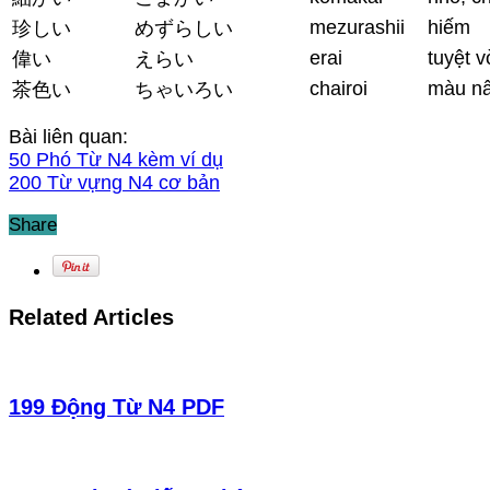
mezurashii
hiếm
珍しい
めずらしい
erai
tuyệt vờ
偉い
えらい
chairoi
màu n
茶色い
ちゃいろい
Bài liên quan:
50 Phó Từ N4 kèm ví dụ
200 Từ vựng N4 cơ bản
Share
Related Articles
199 Động Từ N4 PDF