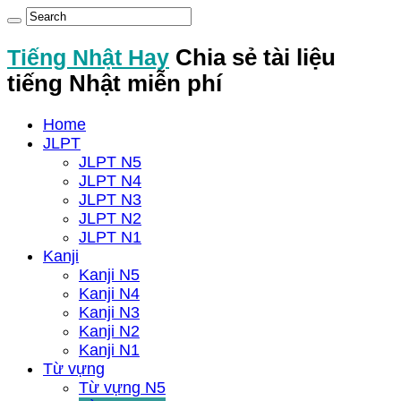
Tiếng Nhật Hay
Chia sẻ tài liệu
tiếng Nhật miễn phí
Home
JLPT
JLPT N5
JLPT N4
JLPT N3
JLPT N2
JLPT N1
Kanji
Kanji N5
Kanji N4
Kanji N3
Kanji N2
Kanji N1
Từ vựng
Từ vựng N5