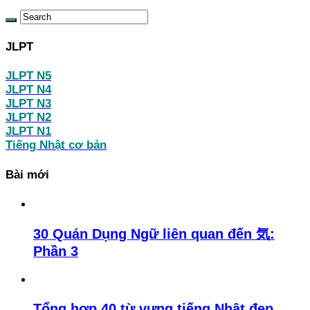
JLPT
JLPT N5
JLPT N4
JLPT N3
JLPT N2
JLPT N1
Tiếng Nhật cơ bản
Bài mới
30 Quán Dụng Ngữ liên quan đến 気:
Phần 3
Tổng hợp 40 từ vựng tiếng Nhật đẹp