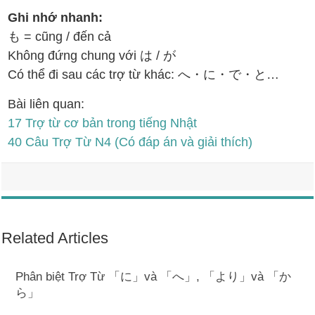
Ghi nhớ nhanh:
も = cũng / đến cả
Không đứng chung với は / が
Có thể đi sau các trợ từ khác: へ・に・で・と…
Bài liên quan:
17 Trợ từ cơ bản trong tiếng Nhật
40 Câu Trợ Từ N4 (Có đáp án và giải thích)
Related Articles
Phân biệt Trợ Từ 「に」và 「へ」, 「より」và 「か
ら」