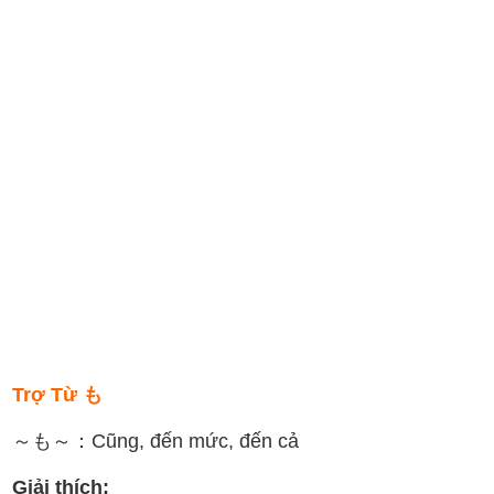
Trợ Từ も
～も～：Cũng, đến mức, đến cả
Giải thích: