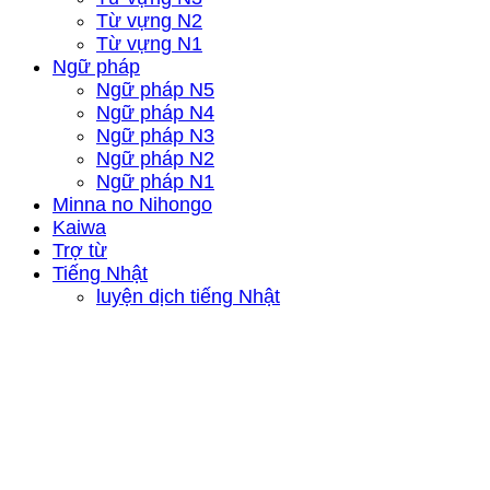
Từ vựng N2
Từ vựng N1
Ngữ pháp
Ngữ pháp N5
Ngữ pháp N4
Ngữ pháp N3
Ngữ pháp N2
Ngữ pháp N1
Minna no Nihongo
Kaiwa
Trợ từ
Tiếng Nhật
luyện dịch tiếng Nhật