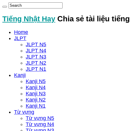
Tiếng Nhật Hay
Chia sẻ tài liệu tiến
Home
JLPT
JLPT N5
JLPT N4
JLPT N3
JLPT N2
JLPT N1
Kanji
Kanji N5
Kanji N4
Kanji N3
Kanji N2
Kanji N1
Từ vựng
Từ vựng N5
Từ vựng N4
Từ vựng N3