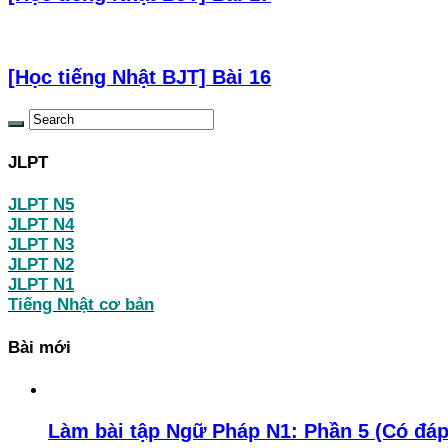
[Học tiếng Nhật BJT] Bài 16
JLPT
JLPT N5
JLPT N4
JLPT N3
JLPT N2
JLPT N1
Tiếng Nhật cơ bản
Bài mới
Làm bài tập Ngữ Pháp N1: Phần 5 (Có đáp