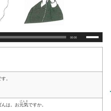
Use
00:00
Up/Down
Arrow
keys
to
increase
or
decrease
volume.
です。
げんき
ばんは。お
元気
ですか。