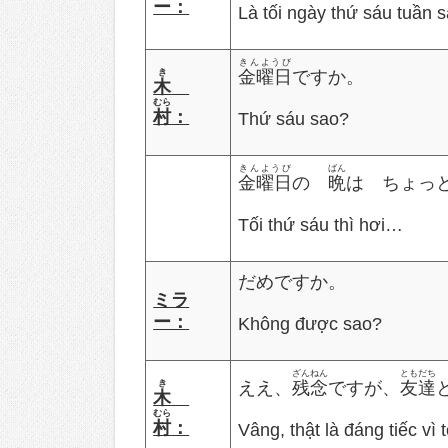
ー：
Là tối ngày thứ sáu tuần s
きんようび
き
金曜日
ですか。
木
むら
村
：
Thứ sáu sao?
きんようび
ばん
金曜日
の
晩
は ちょっと･
Tối thứ sáu thì hơi…
だめですか。
ミラ
ー：
Không được sao?
ざんねん
ともだち
き
ええ、
残念
ですが、
友達
木
むら
村
：
Vâng, thật là đáng tiếc vì