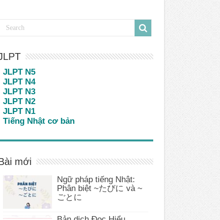
JLPT
JLPT N5
JLPT N4
JLPT N3
JLPT N2
JLPT N1
Tiếng Nhật cơ bản
Bài mới
Ngữ pháp tiếng Nhật:
Phân biệt ~たびに và ~
ごとに
Bản dịch Đọc Hiểu