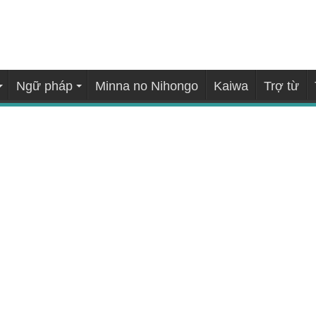
Ngữ pháp
Minna no Nihongo
Kaiwa
Trợ từ