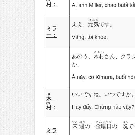
むら
村
：
A, anh Miller, chào buổi t
げんき
ええ、
元気
です。
ミラ
ー：
Vâng, tôi khỏe.
きむら
あのう、
木村
さん、クラ
か。
À này, cô Kimura, buổi hò
いいですね。いつですか
き
木
むら
Hay đấy. Chừng nào vậy?
村
：
らいしゅう
きんようび
ばん
来週
の
金曜日
の
晩
で
ミラ