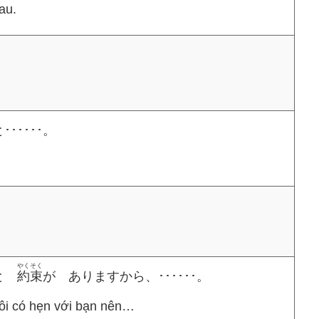
au.
･････。
やくそく
と
約束
が ありますから、･･････。
 tôi có hẹn với bạn nên…