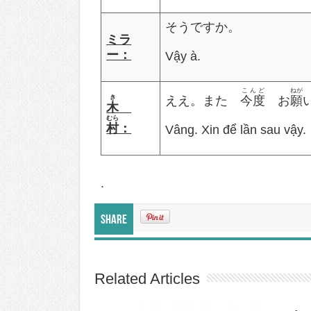
そうですか。
ミラ
ー：
Vậy à.
こんど
ねが
き
ええ。また
今度
お
願
木
むら
村
：
Vâng. Xin để lần sau vậy.
.
Share
Related Articles