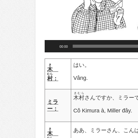
Audio
00:00
Player
はい。
き
木
むら
Vâng.
村
：
きむら
木村
さんですか、ミラー
ミラ
ー：
Cô Kimura à, Miller đây.
き
ああ、ミラーさん、こん
木