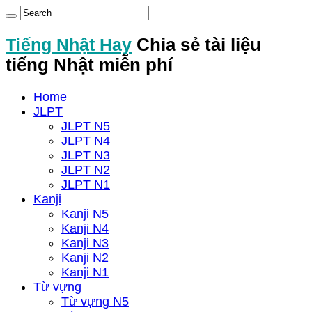
Tiếng Nhật Hay
Chia sẻ tài liệu
tiếng Nhật miễn phí
Home
JLPT
JLPT N5
JLPT N4
JLPT N3
JLPT N2
JLPT N1
Kanji
Kanji N5
Kanji N4
Kanji N3
Kanji N2
Kanji N1
Từ vựng
Từ vựng N5