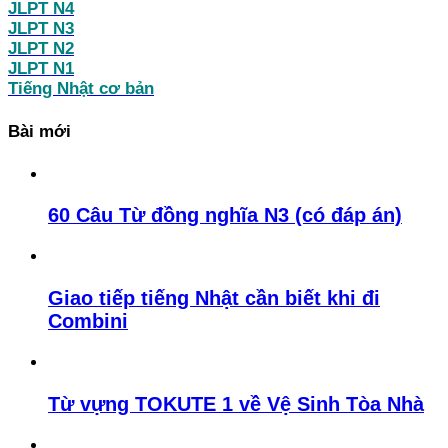
JLPT N4
JLPT N3
JLPT N2
JLPT N1
Tiếng Nhật cơ bản
Bài mới
60 Câu Từ đồng nghĩa N3 (có đáp án)
Giao tiếp tiếng Nhật cần biết khi đi
Combini
Từ vựng TOKUTE 1 về Vệ Sinh Tòa Nhà