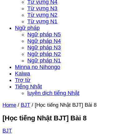
Từ vựng N4
Từ vựng N3
Từ vựng N2
Từ vựng N1
Ngữ pháp
Ngữ pháp N5
Ngữ pháp N4
Ngữ pháp N3
Ngữ pháp N2
Ngữ pháp N1
Minna no Nihongo
Kaiwa
Trợ từ
Tiếng Nhật
luyện dịch tiếng Nhật
Home
/
BJT
/
[Học tiếng Nhật BJT] Bài 8
[Học tiếng Nhật BJT] Bài 8
BJT