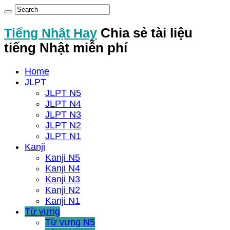
Tiếng Nhật Hay
Chia sẻ tài liệu
tiếng Nhật miễn phí
Home
JLPT
JLPT N5
JLPT N4
JLPT N3
JLPT N2
JLPT N1
Kanji
Kanji N5
Kanji N4
Kanji N3
Kanji N2
Kanji N1
Từ vựng
Từ vựng N5