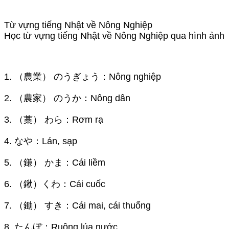
Từ vựng tiếng Nhật về Nông Nghiệp
Học từ vựng tiếng Nhật về Nông Nghiệp qua hình ảnh
1. （農業） のうぎょう：Nông nghiệp
2. （農家） のうか：Nông dân
3. （藁） わら：Rơm rạ
4. なや：Lán, sạp
5. （鎌） かま：Cái liềm
6. （鍬）くわ：Cái cuốc
7. （鋤） すき：Cái mai, cái thuổng
8. たんぼ：Ruộng lúa nước