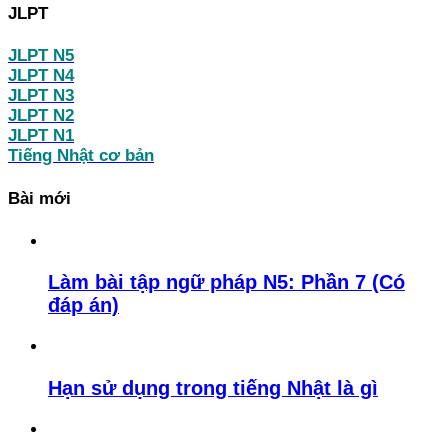
JLPT
JLPT N5
JLPT N4
JLPT N3
JLPT N2
JLPT N1
Tiếng Nhật cơ bản
Bài mới
Làm bài tập ngữ pháp N5: Phần 7 (Có
đáp án)
Hạn sử dụng trong tiếng Nhật là gì