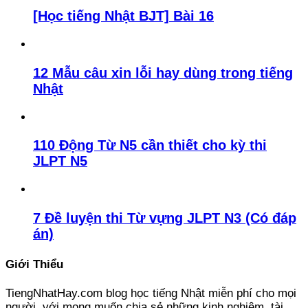
[Học tiếng Nhật BJT] Bài 16
12 Mẫu câu xin lỗi hay dùng trong tiếng
Nhật
110 Động Từ N5 cần thiết cho kỳ thi
JLPT N5
7 Đề luyện thi Từ vựng JLPT N3 (Có đáp
án)
Giới Thiểu
TiengNhatHay.com blog học tiếng Nhật miễn phí cho mọi
người, với mong muốn chia sẻ những kinh nghiệm, tài