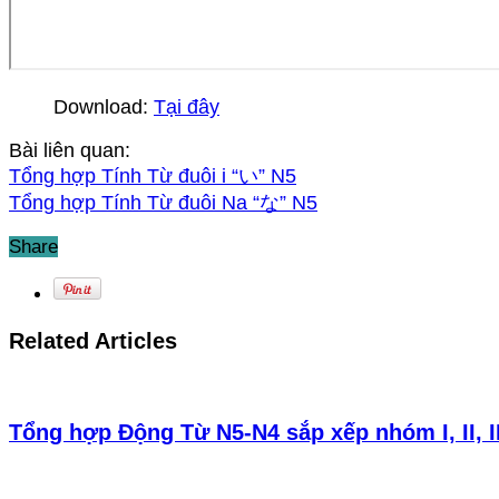
Download:
Tại đây
Bài liên quan:
Tổng hợp Tính Từ đuôi i “い” N5
Tổng hợp Tính Từ đuôi Na “な” N5
Share
Related Articles
Tổng hợp Động Từ N5-N4 sắp xếp nhóm I, II, I