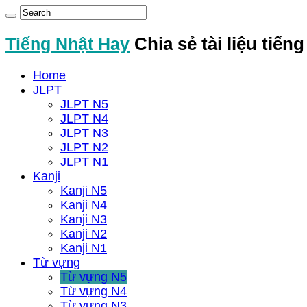
Tiếng Nhật Hay
Chia sẻ tài liệu tiến
Home
JLPT
JLPT N5
JLPT N4
JLPT N3
JLPT N2
JLPT N1
Kanji
Kanji N5
Kanji N4
Kanji N3
Kanji N2
Kanji N1
Từ vựng
Từ vựng N5
Từ vựng N4
Từ vựng N3