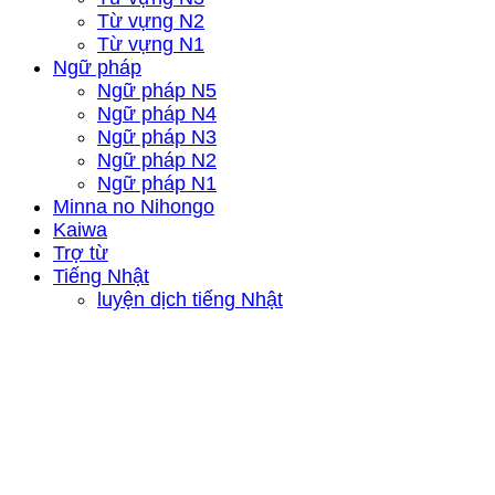
Từ vựng N2
Từ vựng N1
Ngữ pháp
Ngữ pháp N5
Ngữ pháp N4
Ngữ pháp N3
Ngữ pháp N2
Ngữ pháp N1
Minna no Nihongo
Kaiwa
Trợ từ
Tiếng Nhật
luyện dịch tiếng Nhật