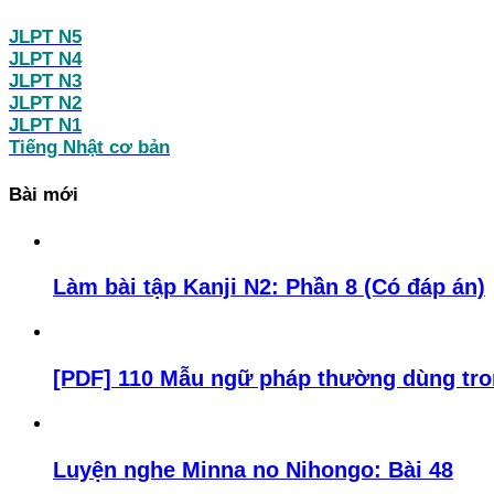
JLPT N5
JLPT N4
JLPT N3
JLPT N2
JLPT N1
Tiếng Nhật cơ bản
Bài mới
Làm bài tập Kanji N2: Phần 8 (Có đáp án)
[PDF] 110 Mẫu ngữ pháp thường dùng tron
Luyện nghe Minna no Nihongo: Bài 48