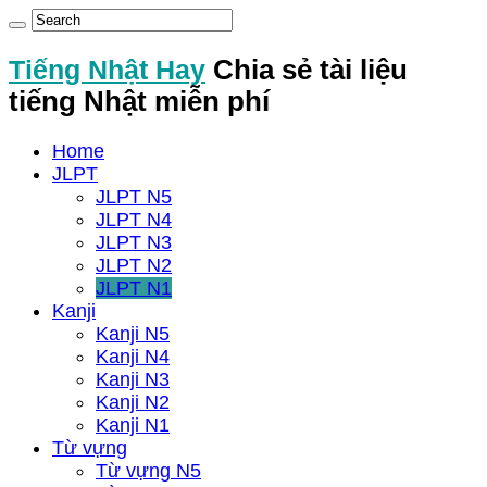
Tiếng Nhật Hay
Chia sẻ tài liệu
tiếng Nhật miễn phí
Home
JLPT
JLPT N5
JLPT N4
JLPT N3
JLPT N2
JLPT N1
Kanji
Kanji N5
Kanji N4
Kanji N3
Kanji N2
Kanji N1
Từ vựng
Từ vựng N5