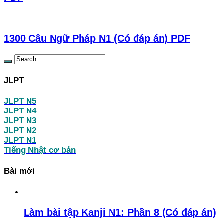
1300 Câu Ngữ Pháp N1 (Có đáp án) PDF
JLPT
JLPT N5
JLPT N4
JLPT N3
JLPT N2
JLPT N1
Tiếng Nhật cơ bản
Bài mới
Làm bài tập Kanji N1: Phần 8 (Có đáp án)