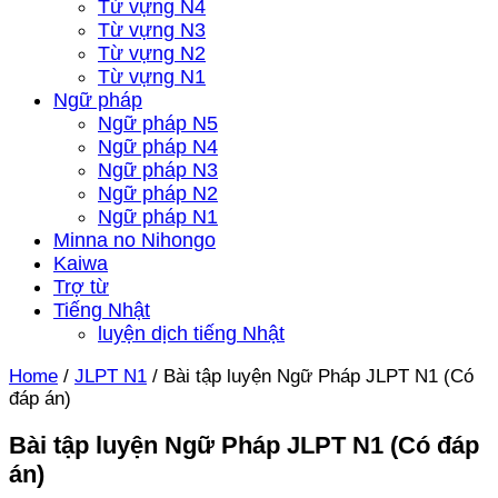
Từ vựng N4
Từ vựng N3
Từ vựng N2
Từ vựng N1
Ngữ pháp
Ngữ pháp N5
Ngữ pháp N4
Ngữ pháp N3
Ngữ pháp N2
Ngữ pháp N1
Minna no Nihongo
Kaiwa
Trợ từ
Tiếng Nhật
luyện dịch tiếng Nhật
Home
/
JLPT N1
/
Bài tập luyện Ngữ Pháp JLPT N1 (Có
đáp án)
Bài tập luyện Ngữ Pháp JLPT N1 (Có đáp
án)