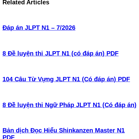
Related Articles
Đáp án JLPT N1 – 7/2026
8 Đề luyện thi JLPT N1 (có đáp án) PDF
104 Câu Từ Vựng JLPT N1 (Có đáp án) PDF
8 Đề luyện thi Ngữ Pháp JLPT N1 (Có đáp án)
Bản dịch Đọc Hiểu Shinkanzen Master N1
PDF