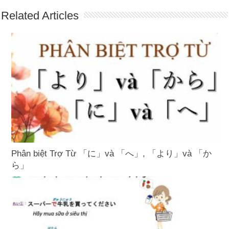
Related Articles
Phân biệt Trợ Từ 「に」và 「へ」, 「より」và 「か
ら」