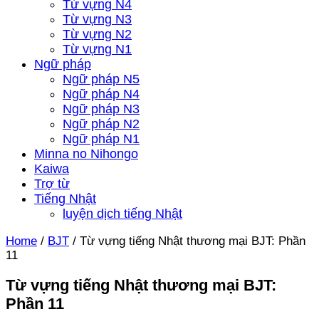
Từ vựng N4
Từ vựng N3
Từ vựng N2
Từ vựng N1
Ngữ pháp
Ngữ pháp N5
Ngữ pháp N4
Ngữ pháp N3
Ngữ pháp N2
Ngữ pháp N1
Minna no Nihongo
Kaiwa
Trợ từ
Tiếng Nhật
luyện dịch tiếng Nhật
Home
/
BJT
/
Từ vựng tiếng Nhật thương mại BJT: Phần
11
Từ vựng tiếng Nhật thương mại BJT:
Phần 11