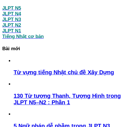
JLPT N5
JLPT N4
JLPT N3
JLPT N2
JLPT N1
Tiếng Nhật cơ bản
Bài mới
Từ vựng tiếng Nhật chủ đề Xây Dựng
130 Từ tượng Thanh, Tượng Hình trong
JLPT N5–N2 : Phần 1
5 Ngữ pháp dễ nhầm trong JLPT N3