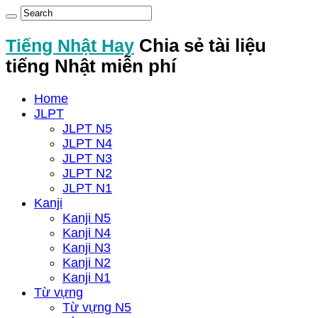
Tiếng Nhật Hay
Chia sẻ tài liệu
tiếng Nhật miễn phí
Home
JLPT
JLPT N5
JLPT N4
JLPT N3
JLPT N2
JLPT N1
Kanji
Kanji N5
Kanji N4
Kanji N3
Kanji N2
Kanji N1
Từ vựng
Từ vựng N5