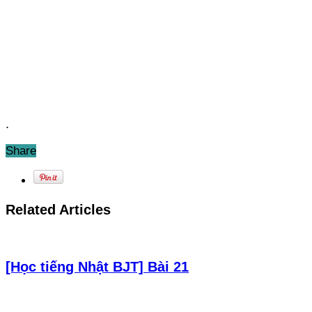
.
Share
Related Articles
[Học tiếng Nhật BJT] Bài 21